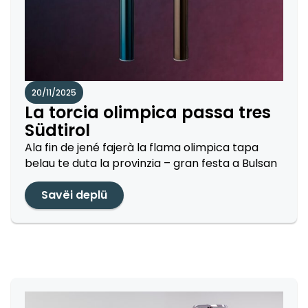
20/11/2025
La torcia olimpica passa tres
Südtirol
Ala fin de jené fajerà la flama olimpica tapa
belau te duta la provinzia – gran festa a Bulsan
Savëi deplü