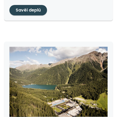
Savëi deplü