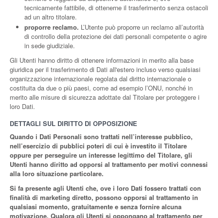
tecnicamente fattibile, di ottenerne il trasferimento senza ostacoli
ad un altro titolare.
proporre reclamo.
L’Utente può proporre un reclamo all’autorità
di controllo della protezione dei dati personali competente o agire
in sede giudiziale.
Gli Utenti hanno diritto di ottenere informazioni in merito alla base
giuridica per il trasferimento di Dati all'estero incluso verso qualsiasi
organizzazione internazionale regolata dal diritto internazionale o
costituita da due o più paesi, come ad esempio l’ONU, nonché in
merito alle misure di sicurezza adottate dal Titolare per proteggere i
loro Dati.
DETTAGLI SUL DIRITTO DI OPPOSIZIONE
Quando i Dati Personali sono trattati nell’interesse pubblico,
nell’esercizio di pubblici poteri di cui è investito il Titolare
oppure per perseguire un interesse legittimo del Titolare, gli
Utenti hanno diritto ad opporsi al trattamento per motivi connessi
alla loro situazione particolare.
Si fa presente agli Utenti che, ove i loro Dati fossero trattati con
finalità di marketing diretto, possono opporsi al trattamento in
qualsiasi momento, gratuitamente e senza fornire alcuna
motivazione. Qualora gli Utenti si oppongano al trattamento per