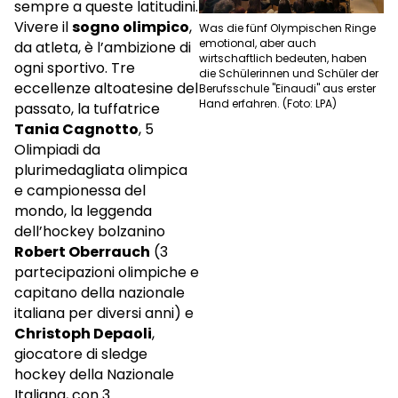
sempre a queste latitudini.
Vivere il
sogno olimpico
,
Was die fünf Olympischen Ringe
emotional, aber auch
da atleta, è l’ambizione di
wirtschaftlich bedeuten, haben
ogni sportivo. Tre
die Schülerinnen und Schüler der
eccellenze altoatesine del
Berufsschule "Einaudi" aus erster
Hand erfahren. (Foto: LPA)
passato, la tuffatrice
Tania Cagnotto
, 5
Olimpiadi da
plurimedagliata olimpica
e campionessa del
mondo, la leggenda
dell’hockey bolzanino
Robert Oberrauch
(3
partecipazioni olimpiche e
capitano della nazionale
italiana per diversi anni) e
Christoph Depaoli
,
giocatore di sledge
hockey della Nazionale
Italiana, con 3